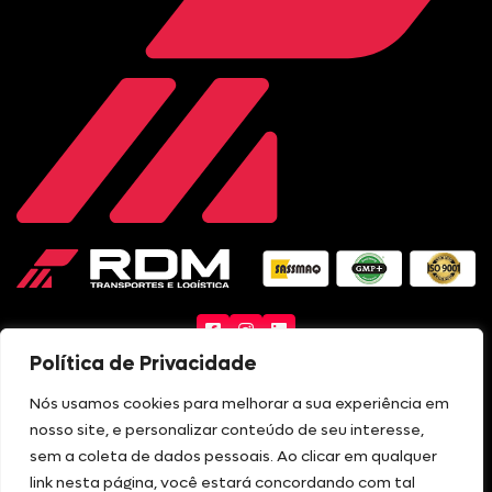
Facebook
Instagram
LinkedIn
Política de Privacidade
Nós usamos cookies para melhorar a sua experiência em
nosso site, e personalizar conteúdo de seu interesse,
sem a coleta de dados pessoais. Ao clicar em qualquer
link nesta página, você estará concordando com tal